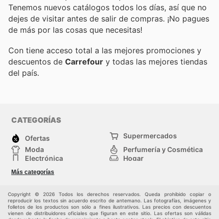
Tenemos nuevos catálogos todos los días, así que no
dejes de visitar
antes de salir de compras. ¡No pagues
de más por las cosas que necesitas!
Con
tiene acceso total a las mejores promociones y
descuentos de
Carrefour
y todas las mejores tiendas
del país.
CATEGORÍAS
Supermercados
Ofertas
Moda
Perfumería y Cosmética
Electrónica
Hogar
Deporte
Bricolaje y jardinería
Más categorías
Juguetes y bebés
Otros
Auto y Moto
Mascotas
Copyright © 2026 Todos los derechos reservados. Queda prohibido copiar o
reproducir los textos sin acuerdo escrito de antemano. Las fotografías, imágenes y
folletos de los productos son sólo a fines ilustrativos. Las precios con descuentos
vienen de distribuidores oficiales que figuran en este sitio. Las ofertas son válidas