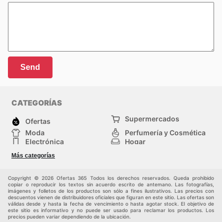
Send
CATEGORÍAS
Supermercados
Ofertas
Moda
Perfumería y Cosmética
Electrónica
Hogar
Deporte
Bricolaje y jardinería
Más categorías
Juguetes y bebés
Otros
Auto y Moto
Mascotas
Copyright © 2026 Ofertas 365 Todos los derechos reservados. Queda prohibido
copiar o reproducir los textos sin acuerdo escrito de antemano. Las fotografías,
imágenes y folletos de los productos son sólo a fines ilustrativos. Las precios con
descuentos vienen de distribuidores oficiales que figuran en este sitio. Las ofertas son
válidas desde y hasta la fecha de vencimiento o hasta agotar stock. El objetivo de
este sitio es informativo y no puede ser usado para reclamar los productos. Los
precios pueden variar dependiendo de la ubicación.