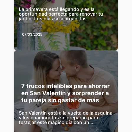
La primavera está llegando y es la
oportunidad perfecta para renovar tu
jardín. Los días se alargan, las
temperaturas suben y el sol nos invita a
disfrutar...
07/03/2025
7 trucos infalibles para ahorrar
en San Valentín y sorprender a
tu pareja sin gastar de más
San Valentín está a la vuelta de la esquina
y los enamorados se preparan para
festejar este mágico día con un
encuentro romántico que puede incluir
cine, c...