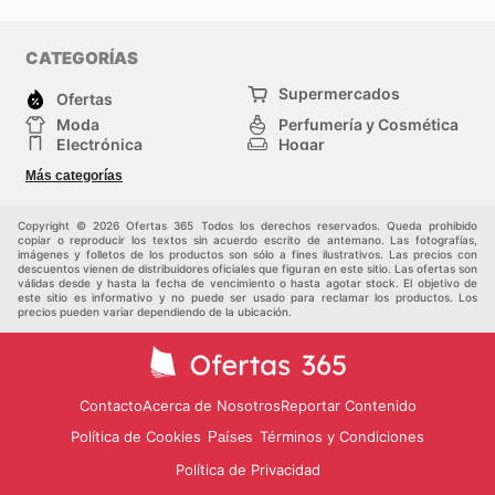
CATEGORÍAS
Supermercados
Ofertas
Moda
Perfumería y Cosmética
Electrónica
Hogar
Deporte
Bricolaje y jardinería
Más categorías
Juguetes y bebés
Otros
Auto y Moto
Mascotas
Copyright © 2026 Ofertas 365 Todos los derechos reservados. Queda prohibido
copiar o reproducir los textos sin acuerdo escrito de antemano. Las fotografías,
imágenes y folletos de los productos son sólo a fines ilustrativos. Las precios con
descuentos vienen de distribuidores oficiales que figuran en este sitio. Las ofertas son
válidas desde y hasta la fecha de vencimiento o hasta agotar stock. El objetivo de
este sitio es informativo y no puede ser usado para reclamar los productos. Los
precios pueden variar dependiendo de la ubicación.
Contacto
Acerca de Nosotros
Reportar Contenido
Política de Cookies
Términos y Condiciones
Países
Política de Privacidad