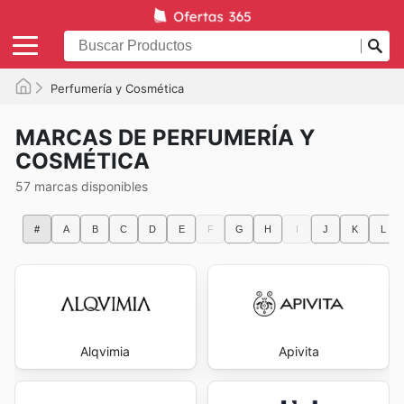
Perfumería y Cosmética
MARCAS DE PERFUMERÍA Y
COSMÉTICA
57 marcas disponibles
#
A
B
C
D
E
F
G
H
I
J
K
L
Alqvimia
Apivita