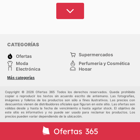
Catálogos Mary Kay
,
Catálogos Avon
y muchas más,
para que puedas descubrir lo que más te guste.
Hemos reunido las marcas y tiendas más populares
de España en un solo lugar, para que puedas
consultar las mejores promociones vigentes hoy en
CATEGORÍAS
tu zona o en tiendas en línea.
Aprovecha los
Supermercados
descuentos que estas tiendas tienen para ti y
Ofertas
consigue los mejores productos a los precios más
Moda
Perfumería y Cosmética
Electrónica
Hogar
accesibles.
Deporte
Bricolaje y jardinería
Más categorías
Juguetes y bebés
Otros
Cuida tu cuerpo y tu apariencia con todas las
Auto y Moto
Mascotas
promociones que
Ofertas 365
tiene para ti. Encuentra
Copyright © 2026 Ofertas 365 Todos los derechos reservados. Queda prohibido
los mejores productos y consigue lo que más te gusta
copiar o reproducir los textos sin acuerdo escrito de antemano. Las fotografías,
imágenes y folletos de los productos son sólo a fines ilustrativos. Las precios con
sin tener que gastar de más. Cuídate y date mimos
descuentos vienen de distribuidores oficiales que figuran en este sitio. Las ofertas son
válidas desde y hasta la fecha de vencimiento o hasta agotar stock. El objetivo de
gracias a las ofertas que hemos reunido en nuestros
este sitio es informativo y no puede ser usado para reclamar los productos. Los
precios pueden variar dependiendo de la ubicación.
folletos. Aprovecha para experimentar y probar
nuevas marcas, utilizando tu dinero de una forma
inteligente.