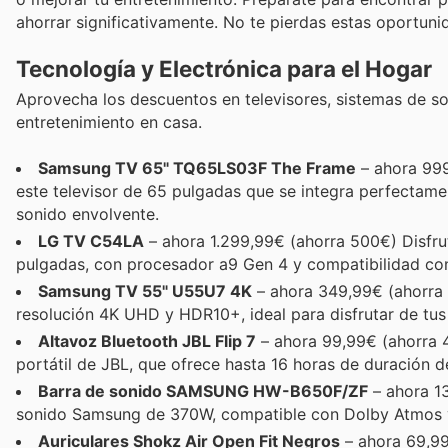
ahorrar significativamente. No te pierdas estas oportuni
Tecnología y Electrónica para el Hogar
Aprovecha los descuentos en televisores, sistemas de so
entretenimiento en casa.
Samsung TV 65" TQ65LS03F The Frame
– ahora 999
este televisor de 65 pulgadas que se integra perfectame
sonido envolvente.
LG TV C54LA
– ahora 1.299,99€ (ahorra 500€) Disfru
pulgadas, con procesador a9 Gen 4 y compatibilidad con
Samsung TV 55" U55U7 4K
– ahora 349,99€ (ahorra 
resolución 4K UHD y HDR10+, ideal para disfrutar de tus p
Altavoz Bluetooth JBL Flip 7
– ahora 99,99€ (ahorra 4
portátil de JBL, que ofrece hasta 16 horas de duración de
Barra de sonido SAMSUNG HW-B650F/ZF
– ahora 13
sonido Samsung de 370W, compatible con Dolby Atmos y
Auriculares Shokz Air Open Fit Negros
– ahora 69,99