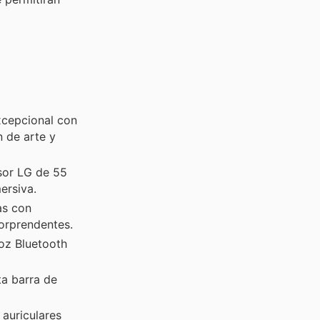
xcepcional con
 de arte y
sor LG de 55
ersiva.
as con
sorprendentes.
oz Bluetooth
ta barra de
auriculares