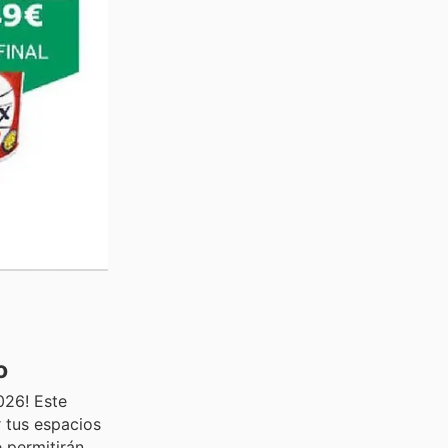
o
026! Este
r tus espacios
 permitirán