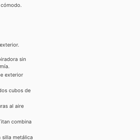
y cómodo.
xterior.
iradora sin
mía.
e exterior
 dos cubos de
as al aire
Titan combina
silla metálica