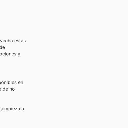
ovecha estas
 de
mociones y
ponibles en
e de no
 ¡empieza a