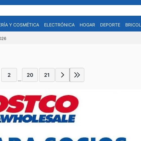
RÍA Y COSMÉTICA
ELECTRÓNICA
HOGAR
DEPORTE
BRICOL
2026
2
20
21
...