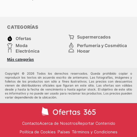
CATEGORÍAS
Supermercados
Ofertas
Moda
Perfumería y Cosmética
Electrónica
Hogar
Deporte
Bricolaje y jardinería
Más categorías
Juguetes y bebés
Otros
Auto y Moto
Mascotas
Copyright © 2026 Todos los derechos reservados. Queda prohibido copiar o
reproducir los textos sin acuerdo escrito de antemano. Las fotografías, imágenes y
folletos de los productos son sólo a fines ilustrativos. Las precios con descuentos
vienen de distribuidores oficiales que figuran en este sitio. Las ofertas son válidas
desde y hasta la fecha de vencimiento o hasta agotar stock. El objetivo de este sitio
es informativo y no puede ser usado para reclamar los productos. Los precios pueden
variar dependiendo de la ubicación.
Contacto
Acerca de Nosotros
Reportar Contenido
Política de Cookies
Términos y Condiciones
Países