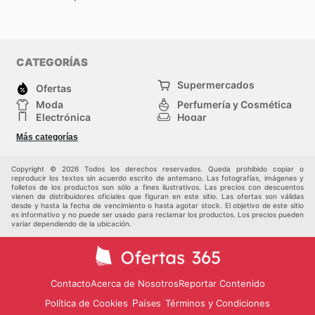
CATEGORÍAS
Supermercados
Ofertas
Moda
Perfumería y Cosmética
Electrónica
Hogar
Deporte
Bricolaje y jardinería
Más categorías
Juguetes y bebés
Otros
Auto y Moto
Mascotas
Copyright © 2026 Todos los derechos reservados. Queda prohibido copiar o
reproducir los textos sin acuerdo escrito de antemano. Las fotografías, imágenes y
folletos de los productos son sólo a fines ilustrativos. Las precios con descuentos
vienen de distribuidores oficiales que figuran en este sitio. Las ofertas son válidas
desde y hasta la fecha de vencimiento o hasta agotar stock. El objetivo de este sitio
es informativo y no puede ser usado para reclamar los productos. Los precios pueden
variar dependiendo de la ubicación.
Contacto
Acerca de Nosotros
Reportar Contenido
Política de Cookies
Términos y Condiciones
Países