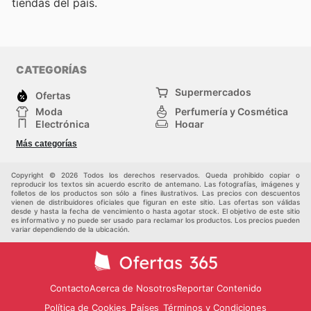
tiendas del país.
CATEGORÍAS
Supermercados
Ofertas
Moda
Perfumería y Cosmética
Electrónica
Hogar
Deporte
Bricolaje y jardinería
Más categorías
Juguetes y bebés
Otros
Auto y Moto
Mascotas
Copyright © 2026 Todos los derechos reservados. Queda prohibido copiar o
reproducir los textos sin acuerdo escrito de antemano. Las fotografías, imágenes y
folletos de los productos son sólo a fines ilustrativos. Las precios con descuentos
vienen de distribuidores oficiales que figuran en este sitio. Las ofertas son válidas
desde y hasta la fecha de vencimiento o hasta agotar stock. El objetivo de este sitio
es informativo y no puede ser usado para reclamar los productos. Los precios pueden
variar dependiendo de la ubicación.
Contacto
Acerca de Nosotros
Reportar Contenido
Política de Cookies
Términos y Condiciones
Países