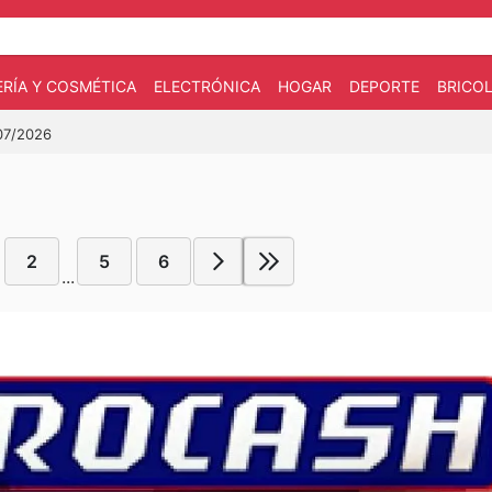
RÍA Y COSMÉTICA
ELECTRÓNICA
HOGAR
DEPORTE
BRICOL
/07/2026
2
5
6
...