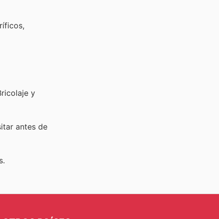
íficos,
ricolaje y
sitar
antes de
s.