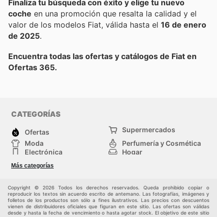
Finaliza tu búsqueda con éxito y elige tu nuevo
coche
en una promoción que resalta la calidad y el
valor de los modelos Fiat, válida hasta el
16 de enero
de 2025
.
Encuentra todas las ofertas y catálogos de Fiat en
Ofertas 365.
CATEGORÍAS
Supermercados
Ofertas
Moda
Perfumería y Cosmética
Electrónica
Hogar
Deporte
Bricolaje y jardinería
Más categorías
Juguetes y bebés
Otros
Auto y Moto
Mascotas
Copyright © 2026 Todos los derechos reservados. Queda prohibido copiar o
reproducir los textos sin acuerdo escrito de antemano. Las fotografías, imágenes y
folletos de los productos son sólo a fines ilustrativos. Las precios con descuentos
vienen de distribuidores oficiales que figuran en este sitio. Las ofertas son válidas
desde y hasta la fecha de vencimiento o hasta agotar stock. El objetivo de este sitio