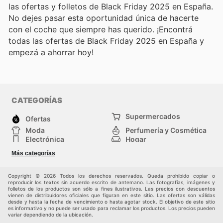
las ofertas y folletos de Black Friday 2025 en España.
No dejes pasar esta oportunidad única de hacerte
con el coche que siempre has querido. ¡Encontrá
todas las ofertas de Black Friday 2025 en España y
empezá a ahorrar hoy!
CATEGORÍAS
Supermercados
Ofertas
Moda
Perfumería y Cosmética
Electrónica
Hogar
Deporte
Bricolaje y jardinería
Más categorías
Juguetes y bebés
Otros
Auto y Moto
Mascotas
Copyright © 2026 Todos los derechos reservados. Queda prohibido copiar o
reproducir los textos sin acuerdo escrito de antemano. Las fotografías, imágenes y
folletos de los productos son sólo a fines ilustrativos. Las precios con descuentos
vienen de distribuidores oficiales que figuran en este sitio. Las ofertas son válidas
desde y hasta la fecha de vencimiento o hasta agotar stock. El objetivo de este sitio
es informativo y no puede ser usado para reclamar los productos. Los precios pueden
variar dependiendo de la ubicación.