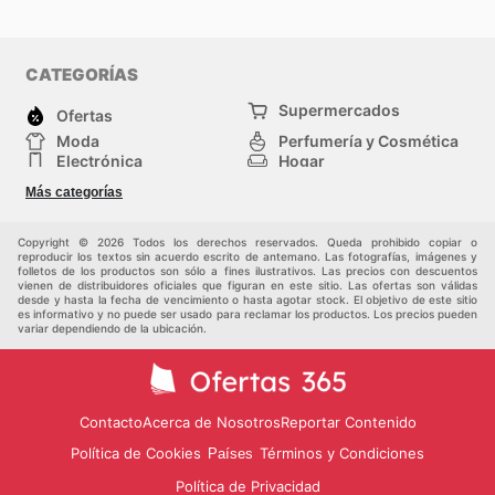
CATEGORÍAS
Supermercados
Ofertas
Moda
Perfumería y Cosmética
Electrónica
Hogar
Deporte
Bricolaje y jardinería
Más categorías
Juguetes y bebés
Otros
Auto y Moto
Mascotas
Copyright © 2026 Todos los derechos reservados. Queda prohibido copiar o
reproducir los textos sin acuerdo escrito de antemano. Las fotografías, imágenes y
folletos de los productos son sólo a fines ilustrativos. Las precios con descuentos
vienen de distribuidores oficiales que figuran en este sitio. Las ofertas son válidas
desde y hasta la fecha de vencimiento o hasta agotar stock. El objetivo de este sitio
es informativo y no puede ser usado para reclamar los productos. Los precios pueden
variar dependiendo de la ubicación.
Contacto
Acerca de Nosotros
Reportar Contenido
Política de Cookies
Términos y Condiciones
Países
Política de Privacidad