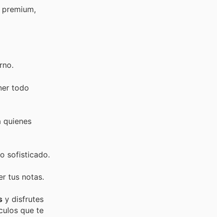
s premium,
rno.
ner todo
a quienes
o sofisticado.
r tus notas.
s
y disfrutes
culos que te