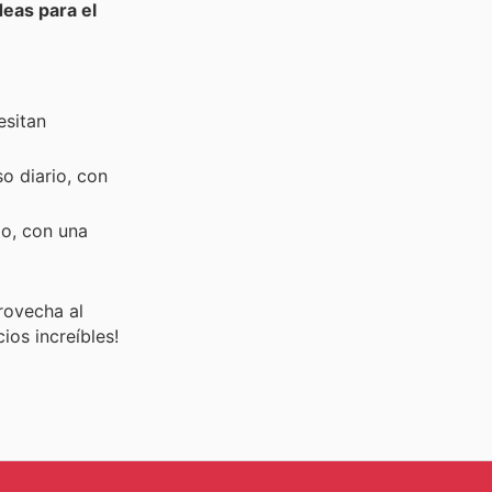
deas para el
esitan
so diario, con
lo, con una
rovecha al
os increíbles!