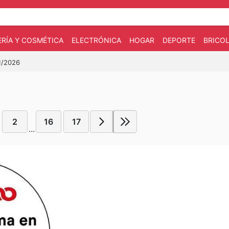
RÍA Y COSMÉTICA
ELECTRÓNICA
HOGAR
DEPORTE
BRICOL
01/2026
2
16
17
...