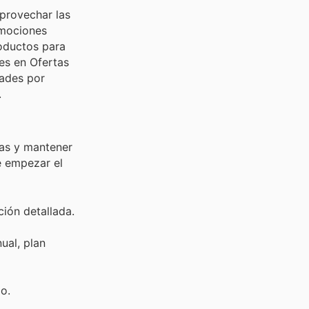
provechar las
omociones
roductos para
es en Ofertas
dades por
.
tas y mantener
e empezar el
ción detallada.
ual, plan
o.