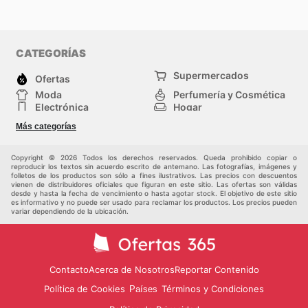
CATEGORÍAS
Supermercados
Ofertas
Moda
Perfumería y Cosmética
Electrónica
Hogar
Deporte
Bricolaje y jardinería
Más categorías
Juguetes y bebés
Otros
Auto y Moto
Mascotas
Copyright © 2026 Todos los derechos reservados. Queda prohibido copiar o
reproducir los textos sin acuerdo escrito de antemano. Las fotografías, imágenes y
folletos de los productos son sólo a fines ilustrativos. Las precios con descuentos
vienen de distribuidores oficiales que figuran en este sitio. Las ofertas son válidas
desde y hasta la fecha de vencimiento o hasta agotar stock. El objetivo de este sitio
es informativo y no puede ser usado para reclamar los productos. Los precios pueden
variar dependiendo de la ubicación.
Contacto
Acerca de Nosotros
Reportar Contenido
Política de Cookies
Términos y Condiciones
Países