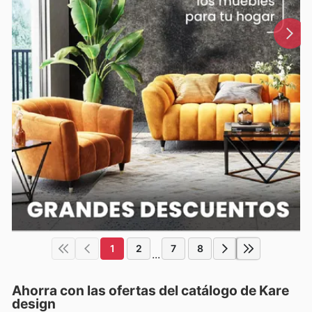
1
2
7
8
...
Ahorra con las ofertas del catálogo de
Kare
design