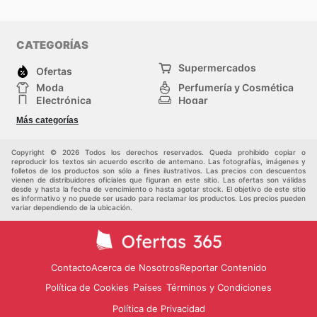
CATEGORÍAS
Supermercados
Ofertas
Moda
Perfumería y Cosmética
Electrónica
Hogar
Deporte
Bricolaje y jardinería
Más categorías
Juguetes y bebés
Otros
Auto y Moto
Mascotas
Copyright © 2026 Todos los derechos reservados. Queda prohibido copiar o
reproducir los textos sin acuerdo escrito de antemano. Las fotografías, imágenes y
folletos de los productos son sólo a fines ilustrativos. Las precios con descuentos
vienen de distribuidores oficiales que figuran en este sitio. Las ofertas son válidas
desde y hasta la fecha de vencimiento o hasta agotar stock. El objetivo de este sitio
es informativo y no puede ser usado para reclamar los productos. Los precios pueden
variar dependiendo de la ubicación.
Contacto
Acerca de Nosotros
Reportar Contenido
Política de Cookies
Términos y Condiciones
Países
Política de Privacidad