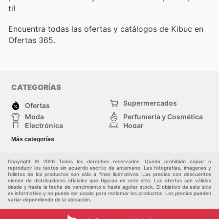
ti!
Encuentra todas las ofertas y catálogos de Kibuc en
Ofertas 365.
CATEGORÍAS
Supermercados
Ofertas
Moda
Perfumería y Cosmética
Electrónica
Hogar
Deporte
Bricolaje y jardinería
Más categorías
Juguetes y bebés
Otros
Auto y Moto
Mascotas
Copyright © 2026 Todos los derechos reservados. Queda prohibido copiar o
reproducir los textos sin acuerdo escrito de antemano. Las fotografías, imágenes y
folletos de los productos son sólo a fines ilustrativos. Las precios con descuentos
vienen de distribuidores oficiales que figuran en este sitio. Las ofertas son válidas
desde y hasta la fecha de vencimiento o hasta agotar stock. El objetivo de este sitio
es informativo y no puede ser usado para reclamar los productos. Los precios pueden
variar dependiendo de la ubicación.