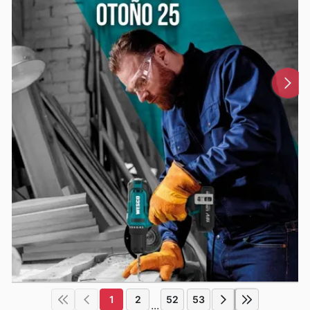
1
2
52
53
...