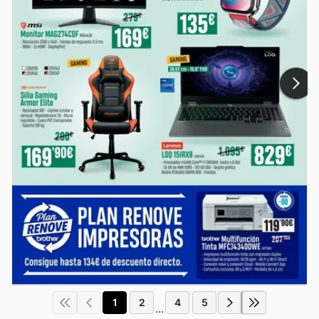
1
2
4
5
...