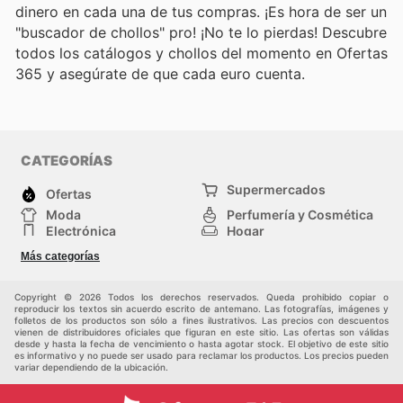
dinero en cada una de tus compras. ¡Es hora de ser un
"buscador de chollos" pro! ¡No te lo pierdas! Descubre
todos los catálogos y chollos del momento en Ofertas
365 y asegúrate de que cada euro cuenta.
CATEGORÍAS
Supermercados
Ofertas
Moda
Perfumería y Cosmética
Electrónica
Hogar
Deporte
Bricolaje y jardinería
Más categorías
Juguetes y bebés
Otros
Auto y Moto
Mascotas
Copyright © 2026 Todos los derechos reservados. Queda prohibido copiar o
reproducir los textos sin acuerdo escrito de antemano. Las fotografías, imágenes y
folletos de los productos son sólo a fines ilustrativos. Las precios con descuentos
vienen de distribuidores oficiales que figuran en este sitio. Las ofertas son válidas
desde y hasta la fecha de vencimiento o hasta agotar stock. El objetivo de este sitio
es informativo y no puede ser usado para reclamar los productos. Los precios pueden
variar dependiendo de la ubicación.