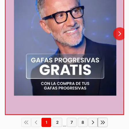
1
2
7
8
...