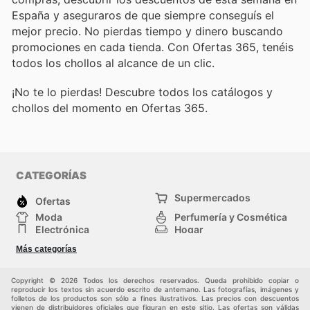
España y aseguraros de que siempre conseguís el
mejor precio. No pierdas tiempo y dinero buscando
promociones en cada tienda. Con Ofertas 365, tenéis
todos los chollos al alcance de un clic.
¡No te lo pierdas! Descubre todos los catálogos y
chollos del momento en Ofertas 365.
CATEGORÍAS
Supermercados
Ofertas
Moda
Perfumería y Cosmética
Electrónica
Hogar
Deporte
Bricolaje y jardinería
Más categorías
Juguetes y bebés
Otros
Auto y Moto
Mascotas
Copyright © 2026 Todos los derechos reservados. Queda prohibido copiar o
reproducir los textos sin acuerdo escrito de antemano. Las fotografías, imágenes y
folletos de los productos son sólo a fines ilustrativos. Las precios con descuentos
vienen de distribuidores oficiales que figuran en este sitio. Las ofertas son válidas