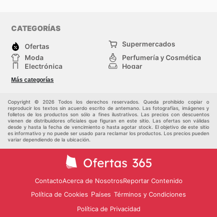
CATEGORÍAS
Supermercados
Ofertas
Moda
Perfumería y Cosmética
Electrónica
Hogar
Deporte
Bricolaje y jardinería
Más categorías
Juguetes y bebés
Otros
Auto y Moto
Mascotas
Copyright © 2026 Todos los derechos reservados. Queda prohibido copiar o
reproducir los textos sin acuerdo escrito de antemano. Las fotografías, imágenes y
folletos de los productos son sólo a fines ilustrativos. Las precios con descuentos
vienen de distribuidores oficiales que figuran en este sitio. Las ofertas son válidas
desde y hasta la fecha de vencimiento o hasta agotar stock. El objetivo de este sitio
es informativo y no puede ser usado para reclamar los productos. Los precios pueden
variar dependiendo de la ubicación.
Contacto
Acerca de Nosotros
Reportar Contenido
Política de Cookies
Términos y Condiciones
Países
Política de Privacidad