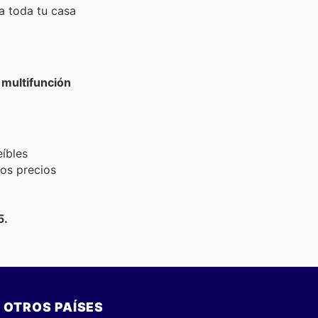
a toda tu casa
 multifunción
eíbles
los precios
5.
OTROS PAÍSES