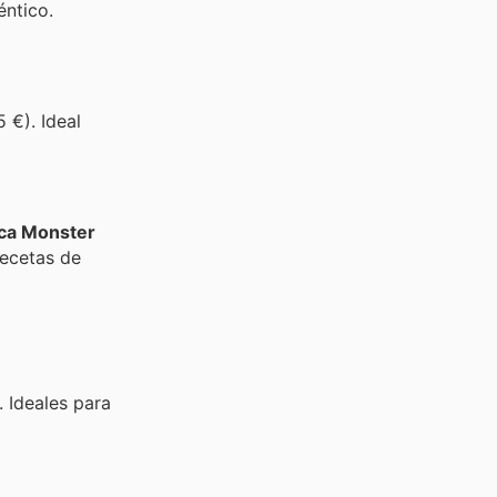
éntico.
 €). Ideal
ica Monster
recetas de
. Ideales para