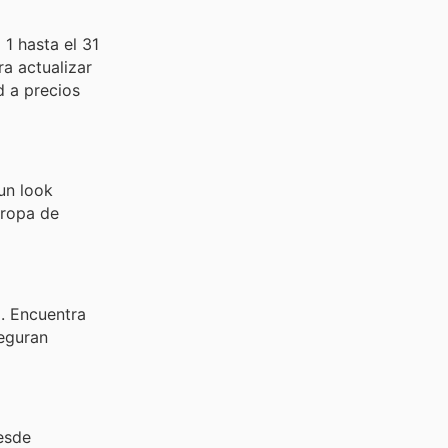
1 hasta el 31
ra actualizar
d a precios
un look
 ropa de
. Encuentra
seguran
esde