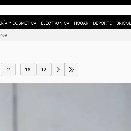
RÍA Y COSMÉTICA
ELECTRÓNICA
HOGAR
DEPORTE
BRICOL
2025
2
16
17
...