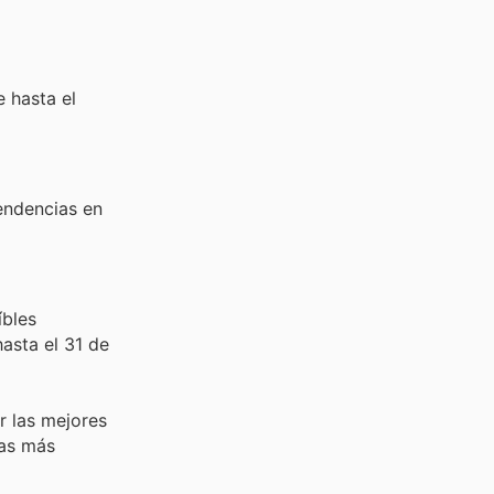
e hasta el
endencias en
íbles
hasta el 31 de
r las mejores
cas más