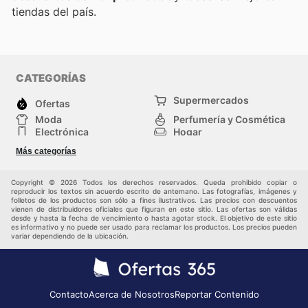
tiendas del país.
CATEGORÍAS
Supermercados
Ofertas
Moda
Perfumería y Cosmética
Electrónica
Hogar
Deporte
Bricolaje y jardinería
Más categorías
Juguetes y bebés
Otros
Auto y Moto
Mascotas
Copyright © 2026 Todos los derechos reservados. Queda prohibido copiar o
reproducir los textos sin acuerdo escrito de antemano. Las fotografías, imágenes y
folletos de los productos son sólo a fines ilustrativos. Las precios con descuentos
vienen de distribuidores oficiales que figuran en este sitio. Las ofertas son válidas
desde y hasta la fecha de vencimiento o hasta agotar stock. El objetivo de este sitio
es informativo y no puede ser usado para reclamar los productos. Los precios pueden
variar dependiendo de la ubicación.
Contacto
Acerca de Nosotros
Reportar Contenido