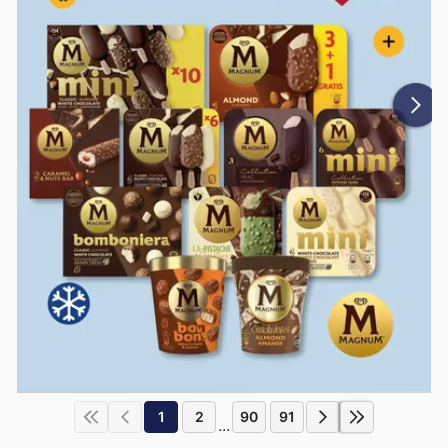
1
2
90
91
...