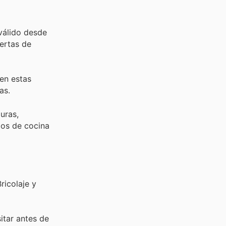
válido desde
ertas de
 en estas
as.
uras,
ios de cocina
ricolaje y
sitar
antes de