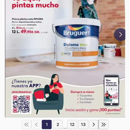
1
2
12
13
...