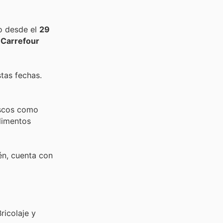
o desde el
29
e
Carrefour
tas fechas.
escos como
alimentos
én, cuenta con
ricolaje y