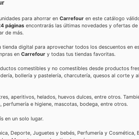
ur
Encuentra las mejores promociones, descuentos y oportunidades para ahorrar en
Carrefour
en este catálogo válid
24 páginas
encontrarás las últimas novedades y ofertas d
ar de más.
u tienda digital para aprovechar todos los descuentos en es
ompras en
Carrefour
y todas tus tiendas favoritas.
roductos comestibles y no comestibles desde productos fr
ría, bollería y pastelería, charcutería, quesos al corte y 
es, aperitivos, helados, huevos dulces, entre otros. Tambi
un amplio surtido de bebidas, productos BIO, para bebés, perfumería e higiene, mascotas, bodega, entre otros.
s en un solo lugar.
nica, Deporte, Juguetes y bebés, Perfumería y Cosmética, B