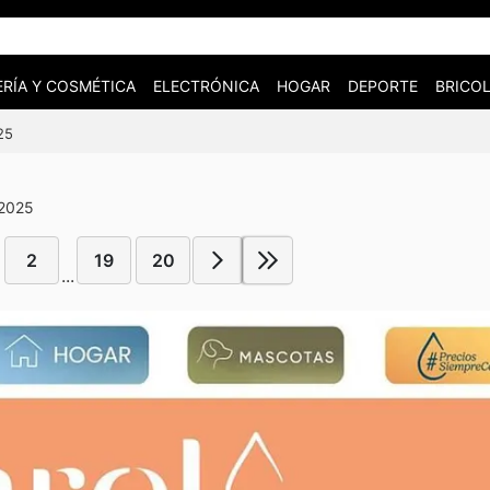
RÍA Y COSMÉTICA
ELECTRÓNICA
HOGAR
DEPORTE
BRICOL
25
 2025
2
19
20
...