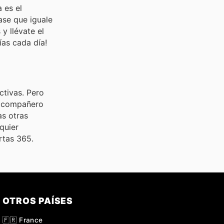
 es el
ase que iguale
y llévate el
ías cada día!
tivas. Pero
tu compañero
s otras
quier
rtas 365.
OTROS PAÍSES
🇫🇷 France