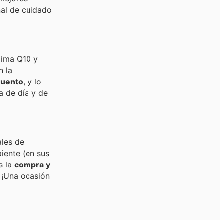
nal de cuidado
zima Q10 y
n la
cuento
, y lo
a de día y de
ales de
iente (en sus
s la
compra y
 ¡Una ocasión