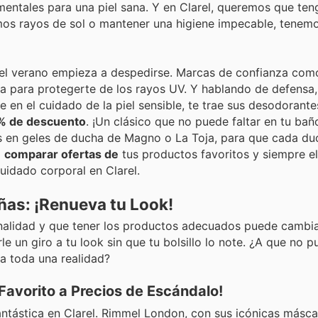
damentales para una piel sana. Y en Clarel, queremos que ten
imos rayos de sol o mantener una higiene impecable, tenem
o el verano empieza a despedirse. Marcas de confianza com
ta para protegerte de los rayos UV. Y hablando de defensa, 
en el cuidado de la piel sensible, te trae sus desodorante
0% de descuento
. ¡Un clásico que no puede faltar en tu bañ
s en geles de ducha de Magno o La Toja, para que cada du
a
comparar ofertas de
tus productos favoritos y siempre el
cuidado corporal en Clarel.
Uñas: ¡Renueva tu Look!
nalidad y que tener los productos adecuados puede cambiar
e un giro a tu look sin que tu bolsillo lo note. ¿A que no 
a toda una realidad?
Favorito a Precios de Escándalo!
antástica en Clarel. Rimmel London, con sus icónicas másca