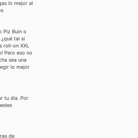
gas lo mejor al
os
o Piz Buin o
¿qué tal si
s roll-on XXL
o! Pero eso no
cha sea una
egir lo mejor
 tu día. Por
puedes
ras de