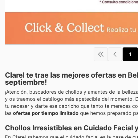
1
Clarel te trae las mejores ofertas en B
septiembre!
¡Atención, buscadores de chollos y amantes de la belle
y os traemos el catálogo más apetecible del momento. 
tu neceser y darte ese capricho que tanto te mereces con
las
ofertas por tiempo limitado
que hemos preparado pa
Chollos Irresistibles en Cuidado Facial
En Clarel sabemos que el cuidado facial es la base de cu