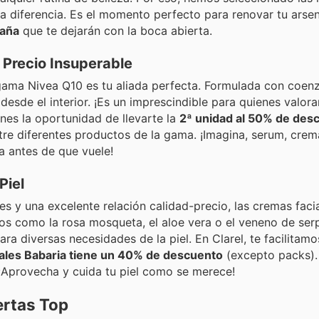
 diferencia. Es el momento perfecto para renovar tu arse
paña
que te dejarán con la boca abierta.
 Precio Insuperable
 gama Nivea Q10 es tu aliada perfecta. Formulada con coen
 desde el interior. ¡Es un imprescindible para quienes valora
enes la oportunidad de llevarte la
2ª unidad al 50% de des
tre diferentes productos de la gama. ¡Imagina, serum, crem
a antes de que vuele!
Piel
es y una excelente relación calidad-precio, las cremas faci
vos como la rosa mosqueta, el aloe vera o el veneno de serp
a diversas necesidades de la piel. En Clarel, te facilitamo
iales Babaria tiene un 40% de descuento
(excepto packs).
 ¡Aprovecha y cuida tu piel como se merece!
ertas Top