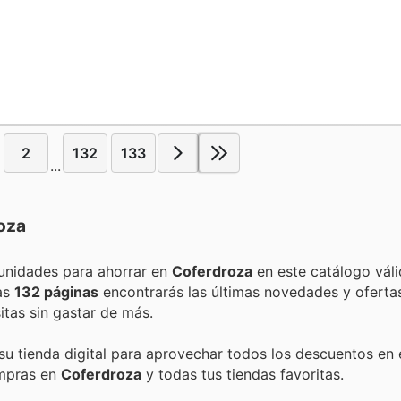
2
132
133
...
oza
Encuentra las mejores promociones, descuentos y oportunidades para ahorrar en
Coferdroza
en este catálogo vál
tas
132 páginas
encontrarás las últimas novedades y oferta
tas sin gastar de más.
 su tienda digital para aprovechar todos los descuentos en 
ompras en
Coferdroza
y todas tus tiendas favoritas.