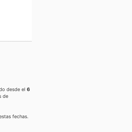
ido desde el
6
s de
estas fechas.