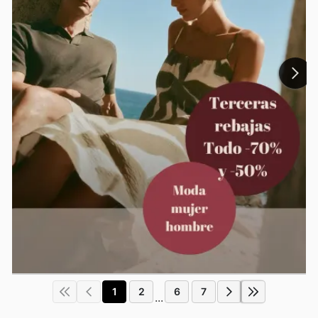
1
2
6
7
...