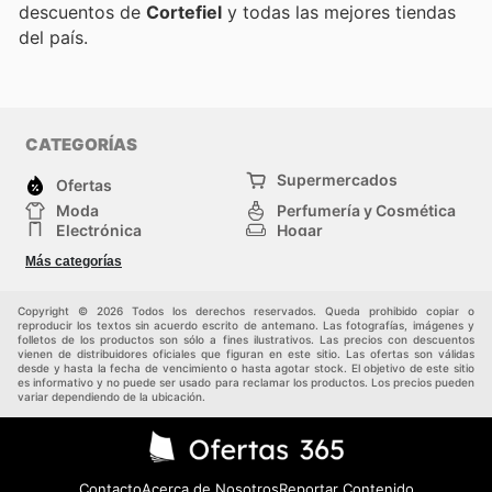
descuentos de
Cortefiel
y todas las mejores tiendas
del país.
CATEGORÍAS
Supermercados
Ofertas
Moda
Perfumería y Cosmética
Electrónica
Hogar
Deporte
Bricolaje y jardinería
Más categorías
Juguetes y bebés
Otros
Auto y Moto
Mascotas
Copyright © 2026 Todos los derechos reservados. Queda prohibido copiar o
reproducir los textos sin acuerdo escrito de antemano. Las fotografías, imágenes y
folletos de los productos son sólo a fines ilustrativos. Las precios con descuentos
vienen de distribuidores oficiales que figuran en este sitio. Las ofertas son válidas
desde y hasta la fecha de vencimiento o hasta agotar stock. El objetivo de este sitio
es informativo y no puede ser usado para reclamar los productos. Los precios pueden
variar dependiendo de la ubicación.
Contacto
Acerca de Nosotros
Reportar Contenido