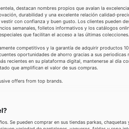
ntela, destacan nombres propios que avalan la excelencia y
vación, durabilidad y una excelente relación calidad-precio
 vestir con confianza y buen gusto. Los clientes pueden de
ncios semanales, folletos informativos y los catálogos onli
peciales que facilitan el acceso a las últimas colecciones
amente competitivos y la garantía de adquirir productos 1
entes oportunidades de ahorro gracias a sus periodicas r
más recientes en su plataforma digital, mantenerse al día co
ado que amplifican el valor de sus compras.
usive offers from top brands.
el?
os. Se pueden comprar en sus tiendas parkas, chaquetas y
siguen variedad de pantalones, vaqueros, faldas y ropa int