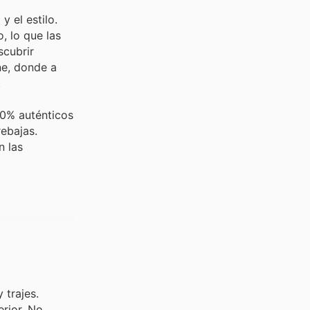
 el estilo.
, lo que las
scubrir
ne, donde a
.
00% auténticos
ebajas.
n las
 trajes.
erior. No