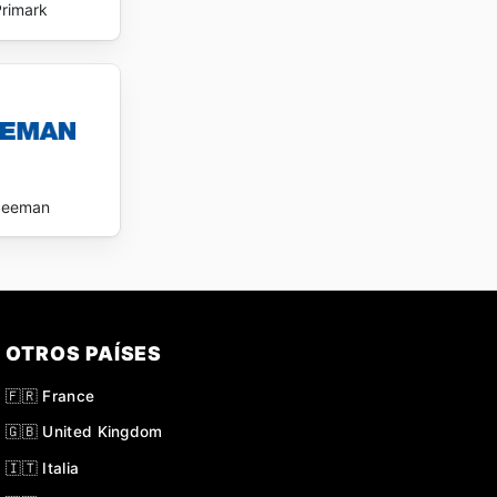
Primark
Zeeman
OTROS PAÍSES
🇫🇷 France
🇬🇧 United Kingdom
🇮🇹 Italia