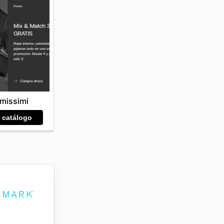
imissimi
r catálogo