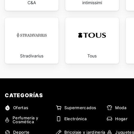
C&A
intimissimi
Stradivarius
Tous
CATEGORÍAS
Ofertas
Supermercados
Moda
Perfumería y
Electrónica
Hogar
Cosmética
Deporte
Bricolaje y jardinería
Juguetes