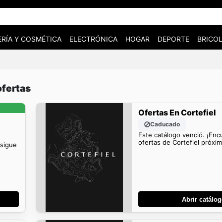
RÍA Y COSMÉTICA
ELECTRÓNICA
HOGAR
DEPORTE
BRICOL
ofertas
Ofertas En Cortefiel
Caducado
Este catálogo venció. ¡En
ofertas de Cortefiel próxi
nsigue
Abrir catálo