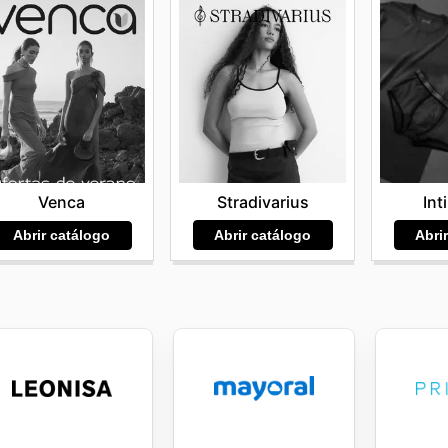
Stradivarius
Int
Venca
Abrir catálogo
Abri
Abrir catálogo