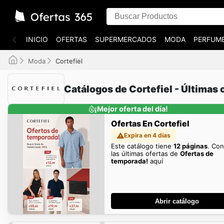
INICIO
OFERTAS
SUPERMERCADOS
MODA
PERFUME
Moda
Cortefiel
Catálogos de Cortefiel - Últimas 
¡Mejor oferta del día!
Ofertas En Cortefiel
Expira en 4 días
Este catálogo tiene
12 páginas
. Co
las últimas ofertas de
Ofertas de
temporada!
aquí
Abrir catálogo