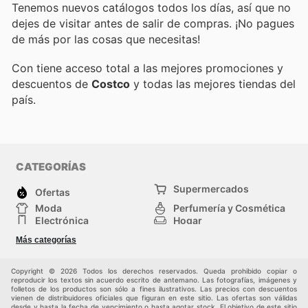
Tenemos nuevos catálogos todos los días, así que no
dejes de visitar
antes de salir de compras. ¡No pagues
de más por las cosas que necesitas!
Con
tiene acceso total a las mejores promociones y
descuentos de
Costco
y todas las mejores tiendas del
país.
CATEGORÍAS
Supermercados
Ofertas
Moda
Perfumería y Cosmética
Electrónica
Hogar
Deporte
Bricolaje y jardinería
Más categorías
Juguetes y bebés
Otros
Auto y Moto
Mascotas
Copyright © 2026 Todos los derechos reservados. Queda prohibido copiar o
reproducir los textos sin acuerdo escrito de antemano. Las fotografías, imágenes y
folletos de los productos son sólo a fines ilustrativos. Las precios con descuentos
vienen de distribuidores oficiales que figuran en este sitio. Las ofertas son válidas
desde y hasta la fecha de vencimiento o hasta agotar stock. El objetivo de este sitio