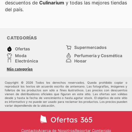
descuentos de
Culinarium
y todas las mejores tiendas
del país.
CATEGORÍAS
Supermercados
Ofertas
Moda
Perfumería y Cosmética
Electrónica
Hogar
Deporte
Bricolaje y jardinería
Más categorías
Juguetes y bebés
Otros
Auto y Moto
Mascotas
Copyright © 2026 Todos los derechos reservados. Queda prohibido copiar o
reproducir los textos sin acuerdo escrito de antemano. Las fotografías, imágenes y
folletos de los productos son sólo a fines ilustrativos. Las precios con descuentos
vienen de distribuidores oficiales que figuran en este sitio. Las ofertas son válidas
desde y hasta la fecha de vencimiento o hasta agotar stock. El objetivo de este sitio
es informativo y no puede ser usado para reclamar los productos. Los precios pueden
variar dependiendo de la ubicación.
Contacto
Acerca de Nosotros
Reportar Contenido