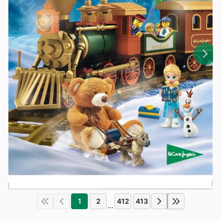
1
2
412
413
...