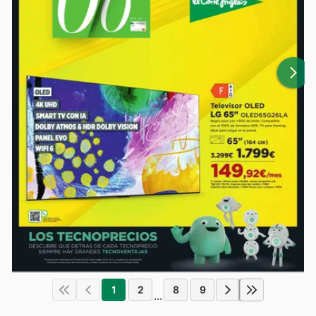
1
2
8
9
...