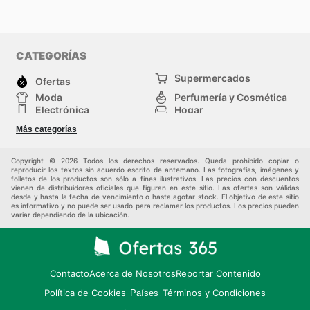
CATEGORÍAS
Supermercados
Ofertas
Moda
Perfumería y Cosmética
Electrónica
Hogar
Deporte
Bricolaje y jardinería
Más categorías
Juguetes y bebés
Otros
Auto y Moto
Mascotas
Copyright © 2026 Todos los derechos reservados. Queda prohibido copiar o
reproducir los textos sin acuerdo escrito de antemano. Las fotografías, imágenes y
folletos de los productos son sólo a fines ilustrativos. Las precios con descuentos
vienen de distribuidores oficiales que figuran en este sitio. Las ofertas son válidas
desde y hasta la fecha de vencimiento o hasta agotar stock. El objetivo de este sitio
es informativo y no puede ser usado para reclamar los productos. Los precios pueden
variar dependiendo de la ubicación.
Contacto
Acerca de Nosotros
Reportar Contenido
Política de Cookies
Términos y Condiciones
Países