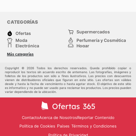
CATEGORÍAS
Supermercados
Ofertas
Moda
Perfumería y Cosmética
Electrónica
Hogar
Deporte
Bricolaje y jardinería
Más categorías
Juguetes y bebés
Otros
Auto y Moto
Mascotas
Copyright © 2026 Todos los derechos reservados. Queda prohibido copiar o
reproducir los textos sin acuerdo escrito de antemano. Las fotografías, imágenes y
folletos de los productos son sólo a fines ilustrativos. Las precios con descuentos
vienen de distribuidores oficiales que figuran en este sitio. Las ofertas son válidas
desde y hasta la fecha de vencimiento o hasta agotar stock. El objetivo de este sitio
es informativo y no puede ser usado para reclamar los productos. Los precios pueden
variar dependiendo de la ubicación.
Contacto
Acerca de Nosotros
Reportar Contenido
Política de Cookies
Términos y Condiciones
Países
Política de Privacidad