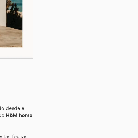
do desde el
 de
H&M home
estas fechas.