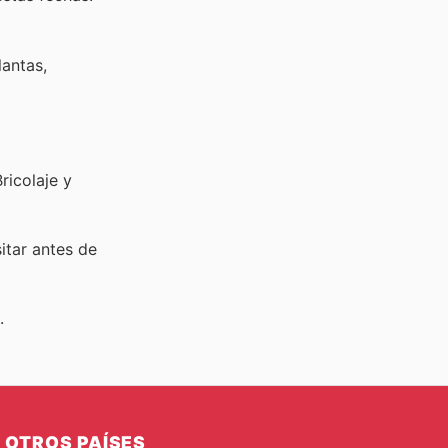
lantas,
ricolaje y
sitar
antes de
.
OTROS PAÍSES