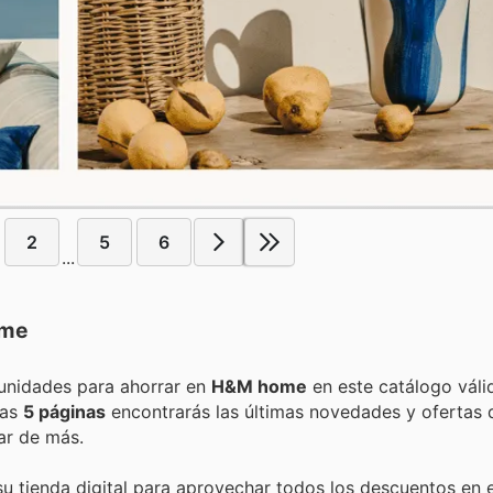
2
5
6
...
me
Encuentra las mejores promociones, descuentos y oportunidades para ahorrar en
H&M home
en este catálogo váli
stas
5 páginas
encontrarás las últimas novedades y ofertas
ar de más.
su tienda digital para aprovechar todos los descuentos en 