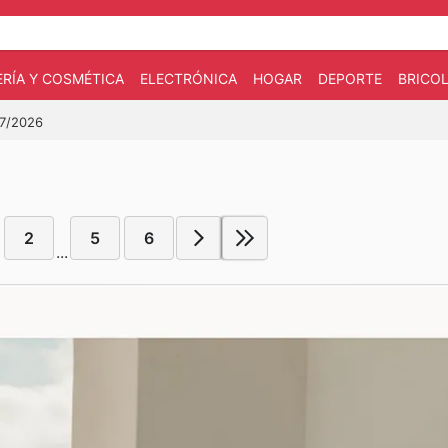
RÍA Y COSMÉTICA
ELECTRÓNICA
HOGAR
DEPORTE
BRICOL
07/2026
2
5
6
...