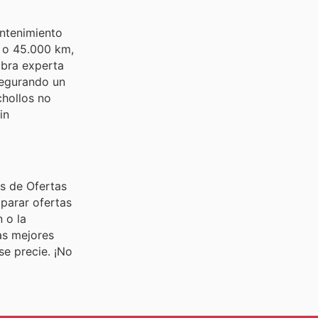
antenimiento
s o 45.000 km,
obra experta
segurando un
chollos no
in
s de Ofertas
mparar ofertas
 o la
as mejores
se precie. ¡No