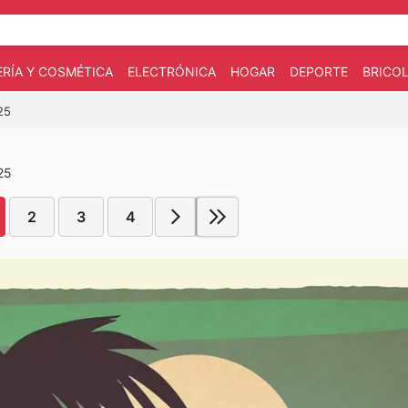
RÍA Y COSMÉTICA
ELECTRÓNICA
HOGAR
DEPORTE
BRICOL
25
25
2
3
4