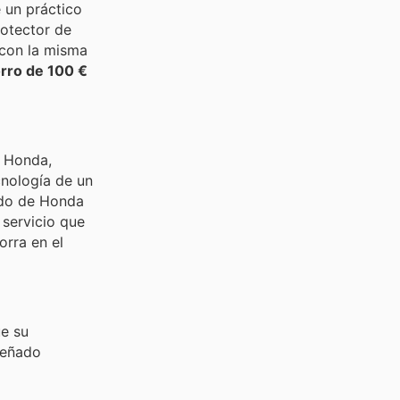
e un práctico
rotector de
 con la misma
rro de 100 €
n Honda,
cnología de un
dado de Honda
 servicio que
orra en el
ue su
señado