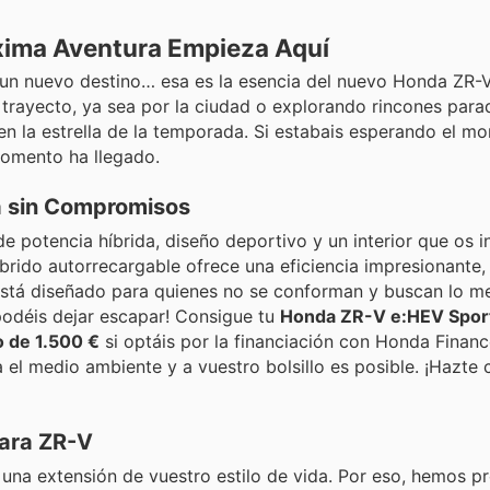
xima Aventura Empieza Aquí
de un nuevo destino… esa es la esencia del nuevo Honda ZR-
trayecto, ya sea por la ciudad o explorando rincones parad
en la estrella de la temporada. Si estabais esperando el m
momento ha llegado.
ia sin Compromisos
 potencia híbrida, diseño deportivo y un interior que os in
brido autorrecargable ofrece una eficiencia impresionante,
está diseñado para quienes no se conforman y buscan lo me
 podéis dejar escapar! Consigue tu
Honda ZR-V e:HEV Spor
o de 1.500 €
si optáis por la financiación con Honda Financ
l medio ambiente y a vuestro bolsillo es posible. ¡Hazte 
para ZR-V
na extensión de vuestro estilo de vida. Por eso, hemos p