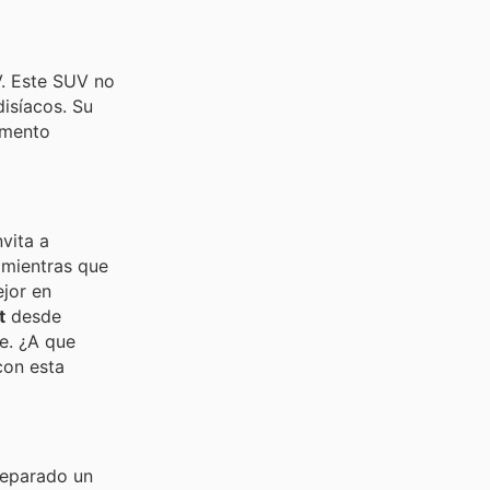
V. Este SUV no
isíacos. Su
omento
vita a
 mientras que
jor en
t
desde
e. ¿A que
con esta
reparado un