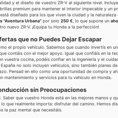
lidad y el diseño de vuestro ZR-V al siguiente nivel. Incluy
rillas premium para mantener el interior impecable y un p
está diseñado para los que viven la ciudad y la naturaleza
s "Aventura Urbana"
por solo
250 €
, lo que supone un
aho
stro nuevo ZR-V. ¡Equipa tu Honda a la perfección!
fertas que no Puedes Dejar Escapar
como el propio vehículo. Sabemos que cuando invertís en u
r que contáis con el mejor apoyo. Igual que confiáis en la te
 vuestra cocina, podéis confiar en la ingeniería y el cui
España no solo incluyen vehículos, sino también planes de
plazo. Pensad en ello como una oportunidad de compra y ah
en mantenimiento y servicios para tu vehículo en Honda.
Conducción sin Preocupaciones
dad. Saber que vuestro Honda está en las mejores manos y q
 lo que realmente importa: disfrutar del camino. Hemos di
 la paz mental que necesitáis.