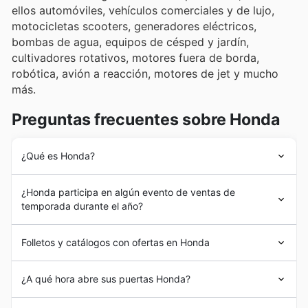
ellos automóviles, vehículos comerciales y de lujo,
motocicletas scooters, generadores eléctricos,
bombas de agua, equipos de césped y jardín,
cultivadores rotativos, motores fuera de borda,
robótica, avión a reacción, motores de jet y mucho
más.
Preguntas frecuentes sobre Honda
¿Qué es Honda?
La historia de
Honda
comenzó en 1946 cuando Soichiro
¿Honda participa en algún evento de ventas de
Honda
desarrolló la idea de utilizar motores auxiliares
temporada durante el año?
para bicicletas. Al año siguiente, el motor ya llevaba el
nombre de
Honda
. Sin embargo, fue en 1948 que se
Sí, Honda participa activamente en eventos de rebajas
inició como fabricante en Hamamatsu, Japón.
Folletos y catálogos con ofertas en Honda
estacionales a lo largo del año en España. Al explorar
Honda
se convirtió en uno de los mayores fabricantes
nuestros folletos y catálogos semanales de Honda,
del mundo, llegando a España a través de Greens
Honda
es una empresa multinacional de origen japonés,
encontrarás las mejores ofertas y promociones para
¿A qué hora abre sus puertas Honda?
Power Products S.L., importador exclusivo en el país
especializada en la fabricación y comercialización de
rebajas de primavera, ofertas de verano, descuentos de
desde 1978. Desde entonces,
Honda
es el líder en el
automóviles, motocicletas y equipos eléctricos
. La
vuelta al cole y promociones de otoño e invierno.
Los distribuidores de
Honda
en España trabajan en
mercado español de la pequeña maquinaria para