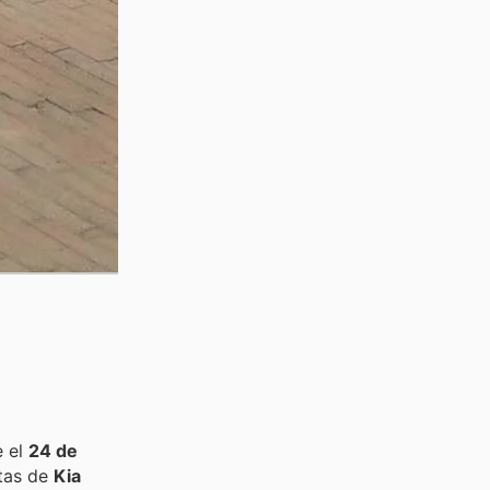
e el
24 de
rtas de
Kia