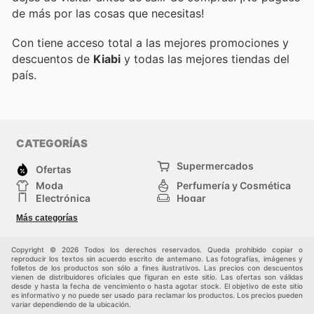
de más por las cosas que necesitas!
Con
tiene acceso total a las mejores promociones y
descuentos de
Kiabi
y todas las mejores tiendas del
país.
CATEGORÍAS
Supermercados
Ofertas
Moda
Perfumería y Cosmética
Electrónica
Hogar
Deporte
Bricolaje y jardinería
Más categorías
Juguetes y bebés
Otros
Auto y Moto
Mascotas
Copyright © 2026 Todos los derechos reservados. Queda prohibido copiar o
reproducir los textos sin acuerdo escrito de antemano. Las fotografías, imágenes y
folletos de los productos son sólo a fines ilustrativos. Las precios con descuentos
vienen de distribuidores oficiales que figuran en este sitio. Las ofertas son válidas
desde y hasta la fecha de vencimiento o hasta agotar stock. El objetivo de este sitio
es informativo y no puede ser usado para reclamar los productos. Los precios pueden
variar dependiendo de la ubicación.