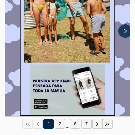
1
2
6
7
...