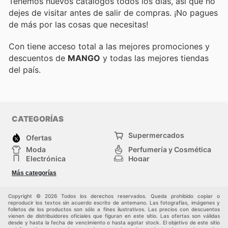
Tenemos nuevos catálogos todos los días, así que no
dejes de visitar
antes de salir de compras. ¡No pagues
de más por las cosas que necesitas!
Con
tiene acceso total a las mejores promociones y
descuentos de
MANGO
y todas las mejores tiendas
del país.
CATEGORÍAS
Supermercados
Ofertas
Moda
Perfumería y Cosmética
Electrónica
Hogar
Deporte
Bricolaje y jardinería
Más categorías
Juguetes y bebés
Otros
Auto y Moto
Mascotas
Copyright © 2026 Todos los derechos reservados. Queda prohibido copiar o
reproducir los textos sin acuerdo escrito de antemano. Las fotografías, imágenes y
folletos de los productos son sólo a fines ilustrativos. Las precios con descuentos
vienen de distribuidores oficiales que figuran en este sitio. Las ofertas son válidas
desde y hasta la fecha de vencimiento o hasta agotar stock. El objetivo de este sitio