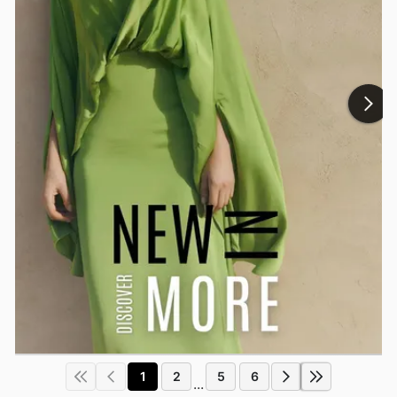
1
2
5
6
...