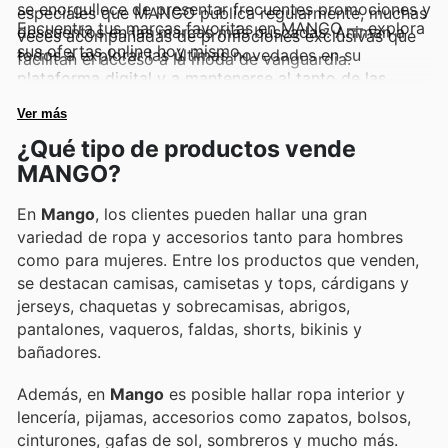
se enorgullece de presentar frecuentes promociones y
especiales que MANGO publica regularmente, muchas
Encuentra tus marcas favoritas en MANGO — explora
descuentos en las marcas más buscadas. Animan a
veces acompañadas de promociones exclusivas que
sus ofertas online hoy mismo.
todos a explorar las últimas novedades en su
facilitan el acceso a la moda de vanguardia.
plataforma digital y a mantenerse al tanto de las
colecciones de temporada y las oportunidades de
Ver más
ahorro por tiempo limitado.
¿Qué tipo de productos vende
MANGO?
En
Mango
, los clientes pueden hallar una gran
variedad de ropa y accesorios tanto para hombres
como para mujeres. Entre los productos que venden,
se destacan camisas, camisetas y tops, cárdigans y
jerseys, chaquetas y sobrecamisas, abrigos,
pantalones, vaqueros, faldas, shorts, bikinis y
bañadores.
Además, en
Mango
es posible hallar ropa interior y
lencería, pijamas, accesorios como zapatos, bolsos,
cinturones, gafas de sol, sombreros y mucho más.