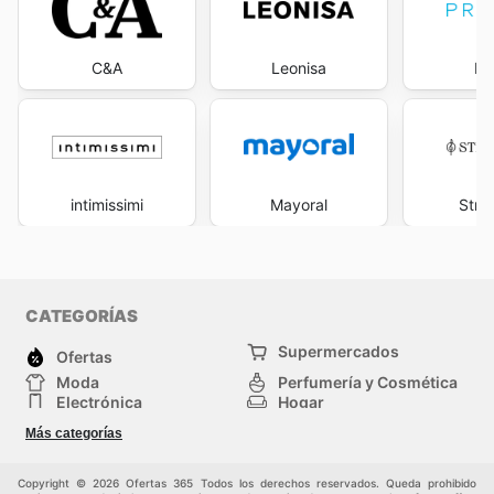
C&A
Leonisa
Pr
intimissimi
Mayoral
Stra
CATEGORÍAS
Supermercados
Ofertas
Moda
Perfumería y Cosmética
Electrónica
Hogar
Deporte
Bricolaje y jardinería
Más categorías
Juguetes y bebés
Otros
Auto y Moto
Mascotas
Copyright © 2026 Ofertas 365 Todos los derechos reservados. Queda prohibido