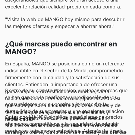
excelente relación calidad-precio en cada compra.
"Visita la web de MANGO hoy mismo para descubrir
las mejores ofertas y empezar a ahorrar ahora."
¿Qué marcas puedo encontrar en
MANGO?
En España, MANGO se posiciona como un referente
indiscutible en el sector de la Moda, comprometido
firmemente con la calidad y la satisfacción de sus
clientes. Entienden la importancia de ofrecer una
Dentro de su selecta colección, destacan marcas que
gama amplia y diversificada de marcas, tanto
se han ganado la confianza y predilección de los
nacionales como internacionales, garantizando así
consumidores por su continua innovación, la
que cada persona encuentre opciones fiables y de
durabilidad de sus prendas y una excelente relación
tendencia que se ajusten a sus preferencias y
Optar por MANGO significa beneficiarse de precios
calidad-precio. Los clientes pueden descubrir
necesidades.
altamente competitivos y la seguridad de adquirir
fácilmente estas marcas punteras a través de los
productos totalmente auténticos. Además, la tienda
catálogos online, los folletos semanales y las ofertas