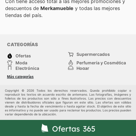
Con
tiene acceso total a las mejores promociones y
descuentos de
Merkamueble
y todas las mejores
tiendas del país.
CATEGORÍAS
Supermercados
Ofertas
Moda
Perfumería y Cosmética
Electrónica
Hogar
Deporte
Bricolaje y jardinería
Más categorías
Juguetes y bebés
Otros
Auto y Moto
Mascotas
Copyright © 2026 Todos los derechos reservados. Queda prohibido copiar o
reproducir los textos sin acuerdo escrito de antemano. Las fotografías, imágenes y
folletos de los productos son sólo a fines ilustrativos. Las precios con descuentos
vienen de distribuidores oficiales que figuran en este sitio. Las ofertas son válidas
desde y hasta la fecha de vencimiento o hasta agotar stock. El objetivo de este sitio
es informativo y no puede ser usado para reclamar los productos. Los precios pueden
variar dependiendo de la ubicación.