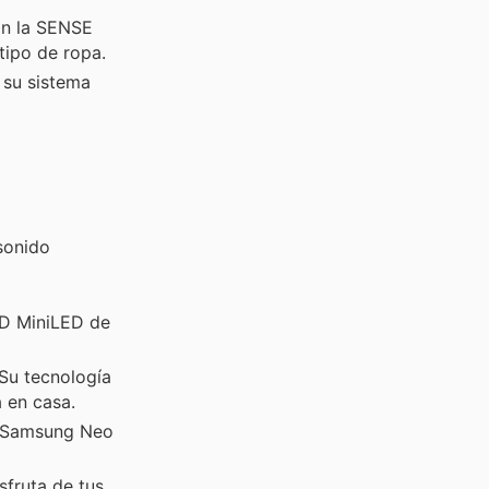
on la SENSE
tipo de ropa.
 su sistema
 sonido
ED MiniLED de
Su tecnología
 en casa.
l Samsung Neo
sfruta de tus