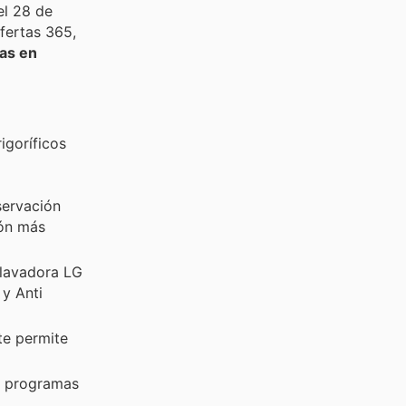
el 28 de
fertas 365,
tas en
igoríficos
servación
ión más
 lavadora LG
y Anti
te permite
n programas