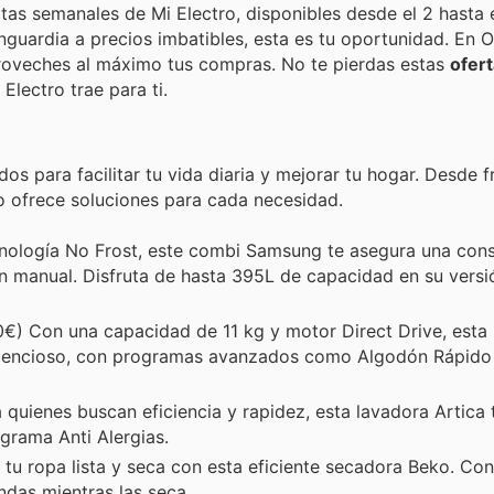
rtas semanales de Mi Electro, disponibles desde el 2 hasta 
guardia a precios imbatibles, esta es tu oportunidad. En O
roveches al máximo tus compras. No te pierdas estas
ofer
Electro trae para ti.
para facilitar tu vida diaria y mejorar tu hogar. Desde fr
ro ofrece soluciones para cada necesidad.
nología No Frost, este combi Samsung te asegura una con
n manual. Disfruta de hasta 395L de capacidad en su vers
€) Con una capacidad de 11 kg y motor Direct Drive, esta
y silencioso, con programas avanzados como Algodón Rápido 
quienes buscan eficiencia y rapidez, esta lavadora Artica 
grama Anti Alergias.
tu ropa lista y seca con esta eficiente secadora Beko. Co
endas mientras las seca.