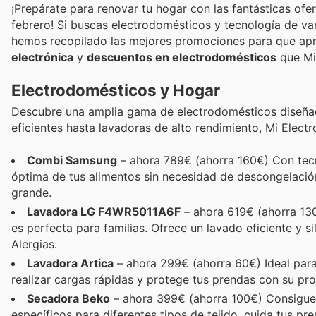
¡Prepárate para renovar tu hogar con las fantásticas ofe
febrero! Si buscas electrodomésticos y tecnología de van
hemos recopilado las mejores promociones para que ap
electrónica
y
descuentos en electrodomésticos
que Mi 
Electrodomésticos y Hogar
Descubre una amplia gama de electrodomésticos diseñados 
eficientes hasta lavadoras de alto rendimiento, Mi Elect
Combi Samsung
– ahora 789€ (ahorra 160€) Con tec
óptima de tus alimentos sin necesidad de descongelació
grande.
Lavadora LG F4WR5011A6F
– ahora 619€ (ahorra 130
es perfecta para familias. Ofrece un lavado eficiente 
Alergias.
Lavadora Artica
– ahora 299€ (ahorra 60€) Ideal para 
realizar cargas rápidas y protege tus prendas con su pro
Secadora Beko
– ahora 399€ (ahorra 100€) Consigue 
específicos para diferentes tipos de tejido, cuida tus pr