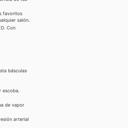
 favoritos
alquier salón.
ED. Con
sta básculas
r escoba.
ha de vapor
esión arterial