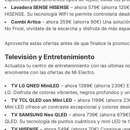
Lavadora SENSE HISENSE
– ahora 579€ (ahorra 120€)
HISENSE. Su tecnología WiFi te permite controlarla desd
Combi Artica
– ahora 359€ (ahorra 90€) Una solución
No Frost, olvídate de la escarcha y disfruta de más espa
Aprovecha estas ofertas antes de que finalice la promoc
Televisión y Entretenimiento
Actualiza tu centro de entretenimiento con las últimas n
envolvente con las ofertas de Mi Electro.
TV LG QNED MiniLED
– ahora 1399€ (ahorra 230€) Ex
LG. Disfruta de colores vibrantes, negros profundos y u
TV TCL QLED con Mini LED
– ahora 1199€ (ahorra 23
Mini LED ofrece un contraste excepcional y colores desl
TV SAMSUNG Neo QLED
– ahora 739€ (ahorra 679€)
QLED. Su tecnología de puntos cuánticos y mini LED te tr
TV HISENSE
– ahora 549€ (ahorra 70€) Consigue una e