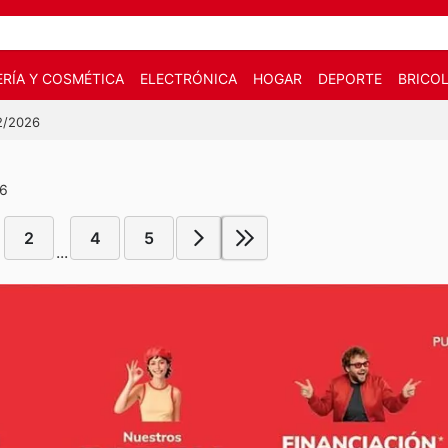
RÍA Y COSMÉTICA
ELECTRÓNICA
HOGAR
DEPORTE
BRICOL
02/2026
26
2
4
5
...