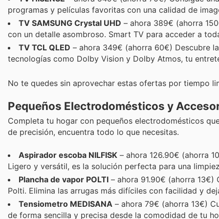
programas y películas favoritas con una calidad de image
TV SAMSUNG Crystal UHD
– ahora 389€ (ahorra 150€
con un detalle asombroso. Smart TV para acceder a todas
TV TCL QLED
– ahora 349€ (ahorra 60€) Descubre la 
tecnologías como Dolby Vision y Dolby Atmos, tu entret
No te quedes sin aprovechar estas ofertas por tiempo li
Pequeños Electrodomésticos y Accesor
Completa tu hogar con pequeños electrodomésticos que m
de precisión, encuentra todo lo que necesitas.
Aspirador escoba NILFISK
– ahora 126.90€ (ahorra 1
Ligero y versátil, es la solución perfecta para una limpiez
Plancha de vapor POLTI
– ahora 91.90€ (ahorra 13€) 
Polti. Elimina las arrugas más difíciles con facilidad y d
Tensiometro MEDISANA
– ahora 79€ (ahorra 13€) Cui
de forma sencilla y precisa desde la comodidad de tu ho