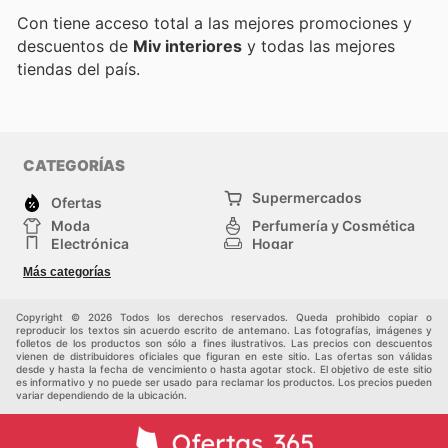
Con
tiene acceso total a las mejores promociones y
descuentos de
Miv interiores
y todas las mejores
tiendas del país.
CATEGORÍAS
Supermercados
Ofertas
Moda
Perfumería y Cosmética
Electrónica
Hogar
Deporte
Bricolaje y jardinería
Más categorías
Juguetes y bebés
Otros
Auto y Moto
Mascotas
Copyright © 2026 Todos los derechos reservados. Queda prohibido copiar o
reproducir los textos sin acuerdo escrito de antemano. Las fotografías, imágenes y
folletos de los productos son sólo a fines ilustrativos. Las precios con descuentos
vienen de distribuidores oficiales que figuran en este sitio. Las ofertas son válidas
desde y hasta la fecha de vencimiento o hasta agotar stock. El objetivo de este sitio
es informativo y no puede ser usado para reclamar los productos. Los precios pueden
variar dependiendo de la ubicación.