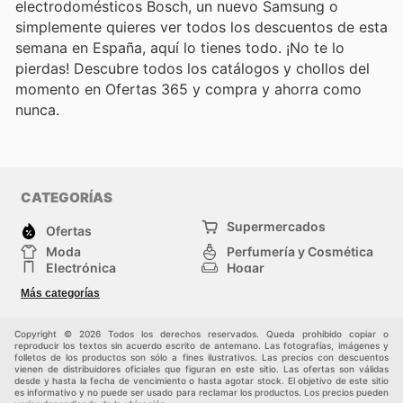
electrodomésticos Bosch, un nuevo Samsung o
simplemente quieres ver todos los descuentos de esta
semana en España, aquí lo tienes todo. ¡No te lo
pierdas! Descubre todos los catálogos y chollos del
momento en Ofertas 365 y compra y ahorra como
nunca.
CATEGORÍAS
Supermercados
Ofertas
Moda
Perfumería y Cosmética
Electrónica
Hogar
Deporte
Bricolaje y jardinería
Más categorías
Juguetes y bebés
Otros
Auto y Moto
Mascotas
Copyright © 2026 Todos los derechos reservados. Queda prohibido copiar o
reproducir los textos sin acuerdo escrito de antemano. Las fotografías, imágenes y
folletos de los productos son sólo a fines ilustrativos. Las precios con descuentos
vienen de distribuidores oficiales que figuran en este sitio. Las ofertas son válidas
desde y hasta la fecha de vencimiento o hasta agotar stock. El objetivo de este sitio
es informativo y no puede ser usado para reclamar los productos. Los precios pueden