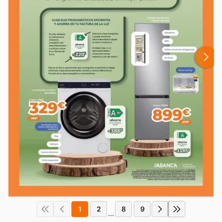
1
2
8
9
...