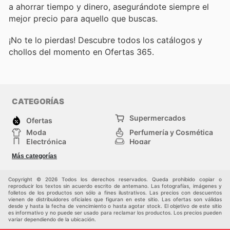
a ahorrar tiempo y dinero, asegurándote siempre el
mejor precio para aquello que buscas.
¡No te lo pierdas! Descubre todos los catálogos y
chollos del momento en Ofertas 365.
CATEGORÍAS
Supermercados
Ofertas
Moda
Perfumería y Cosmética
Electrónica
Hogar
Deporte
Bricolaje y jardinería
Más categorías
Juguetes y bebés
Otros
Auto y Moto
Mascotas
Copyright © 2026 Todos los derechos reservados. Queda prohibido copiar o
reproducir los textos sin acuerdo escrito de antemano. Las fotografías, imágenes y
folletos de los productos son sólo a fines ilustrativos. Las precios con descuentos
vienen de distribuidores oficiales que figuran en este sitio. Las ofertas son válidas
desde y hasta la fecha de vencimiento o hasta agotar stock. El objetivo de este sitio
es informativo y no puede ser usado para reclamar los productos. Los precios pueden
variar dependiendo de la ubicación.