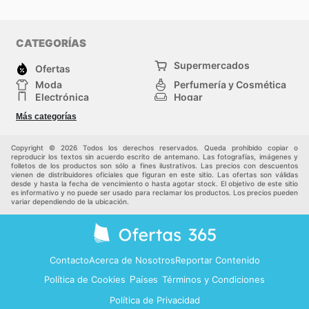
CATEGORÍAS
Supermercados
Ofertas
Moda
Perfumería y Cosmética
Electrónica
Hogar
Deporte
Bricolaje y jardinería
Más categorías
Juguetes y bebés
Otros
Auto y Moto
Mascotas
Copyright © 2026 Todos los derechos reservados. Queda prohibido copiar o
reproducir los textos sin acuerdo escrito de antemano. Las fotografías, imágenes y
folletos de los productos son sólo a fines ilustrativos. Las precios con descuentos
vienen de distribuidores oficiales que figuran en este sitio. Las ofertas son válidas
desde y hasta la fecha de vencimiento o hasta agotar stock. El objetivo de este sitio
es informativo y no puede ser usado para reclamar los productos. Los precios pueden
variar dependiendo de la ubicación.
Contacto
Acerca de Nosotros
Reportar Contenido
Política de Cookies
Términos y Condiciones
Países
Política de Privacidad